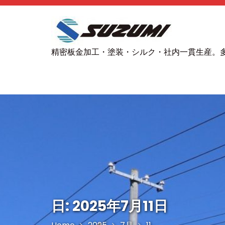
S
k
i
p
精密板金加工・塗装・シルク・社内一貫生産。
t
o
c
o
n
t
e
n
t
日: 2025年7月11日