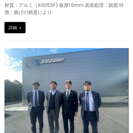
材質：アルミ（A5052P) 板厚1.5mm 表面処理：脱脂 特
徴：曲げの精度により
詳細