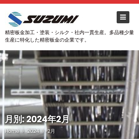
S
k
i
p
精密板金加工・塗装・シルク・社内一貫生産。多品種少量
t
生産に特化した精密板金の企業です。
o
c
o
n
t
e
n
t
月別: 2024年2月
Home
2024
2月